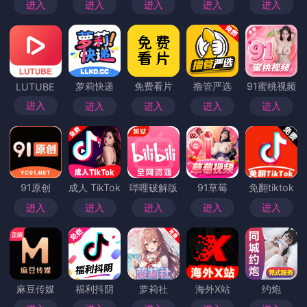
小技巧的灵活运用
技能冷却时间的掌握：每个角色的技能都有冷却时间，合理利用冷
却时间，可以让你的技能在关键时刻得到最佳发挥。记住每个技能
的冷却时间，避免在不适当的时候使用，从而浪费宝贵的技能。
地图上的隐藏通道：游戏地图中往往有一些隐藏通道，这些通道可
以帮助你在游戏中迅速移动，制造出意外的攻击。熟悉地图，寻找
这些隐藏通道，可以给你在游戏中带来意想不到的优势。
资源的合理分配：游戏中的资源是取得优势的关键，合理分配资
源，可以让你在关键时刻拥有更强的攻击力和防御力。注意在游戏
中的资源分配，避免资源浪费。
团队协作的默契：团队协作是《51八卦》中的重要策略。在游戏
中，保持与队友的默契，可以让你们在面对敌人时，能够迅速做出
最佳反应。多进行团队练习，培养团队默契，可以让你们在游戏中
占据主动。