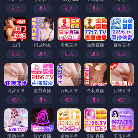
在《51八卦》这款充满神秘与挑战的游戏中，那次连麦无疑是一个
令人难以忘怀的经历。每一次重新回看，都让人发现新的细节和更
深层次的策略。那次连麦的成功与失败，不仅在于个人的技术水
平，更在于对冷门角度的深刻理解和灵活应用。
冷门角度的魅力