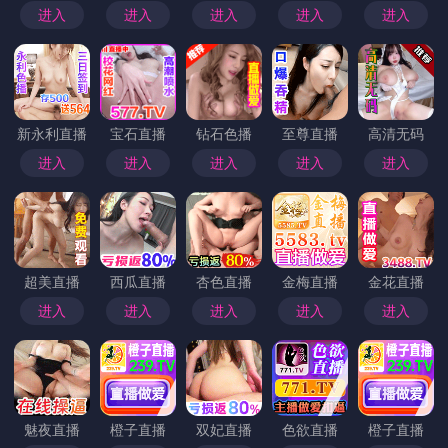
更好的成绩。
深入解析冷门角度
那次连麦中的成功，离不开对冷门角度的深刻理解。冷门角度通常
是指那些不为人所熟知、但在特定情况下能够发挥巨大作用的策略
和技巧。在这次连麦中，团队成员们通过对游戏规则和角色技能的
深入研究，发现了这些冷门角度，并在游戏中灵活运用。
角色技能的综合运用
《51八卦》中每个角色都有其独特的技能，而这些技能在特定的组
合下，可以产生意想不到的效果。那次连麦中，团队成员们通过对
角色技能的综合运用，制造了一系列的连击效果，使得敌方无法招
架。这种综合运用，是对角色技能深刻理解的结果。
战术布置的精妙
在游戏中，战术布置是取得胜利的关键之一。那次连麦中，团队成
员们在不同的时间点进行了精妙的战术布置。例如，在游戏的中