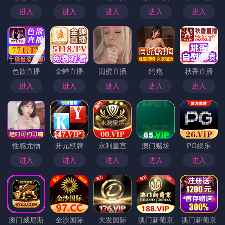
《51八卦》的核心在于其复杂的策略和多样化的玩法。在这款游戏
中，很多时候胜利的关键并不在于最显而易见的策略，而是在于那
些被忽视的冷门角度。那次连麦中，团队成员们展示了如何在看似
平常的情况下，运用冷门角度的策略，取得了意想不到的成功。
多层次的策略
在这次连麦中，团队成员们展示了一种多层次的策略。这不仅仅是
单一的技巧，而是多种策略的综合运用。比如，在游戏的早期阶
段，团队成员们意识到某个角色的冷门技能可以在关键时刻发挥巨
大的作用，于是他们在不同的时间点进行了技能的精心布置。这种
多层次的策略，让对手难以预测，从而在关键时刻取得了制胜的优
势。
冷静的心态和团队协作
那次连麦的成功离不开团队成员的冷静心态和默契的协作。在游戏
中，压力和紧张情绪往往会影响玩家的判断力，但在这次连麦中，
每个成员都保持了冷静，并在团队内部进行了有效的沟通。这种心