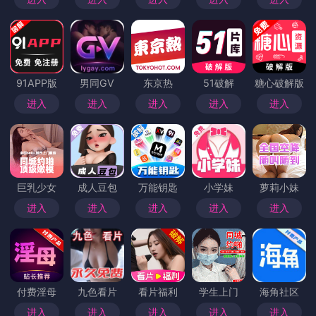
上一篇：
一口气看完才后怕：91网址导航细节密度高得吓人，
让不少人半夜睡不着，这回真的不是几句热评能带过
下一篇：
51网爆料：一觉醒来热议的那组截图，谁先开口，谁
才最离谱？
相关资讯
不热门但很重要：那次沉默的拥抱里最容易踩的暗坑，90%的人
都中招
关于那次“无意”提起，我一直在装作没看见，但他在意的不是我，
而是面子
新闻资讯