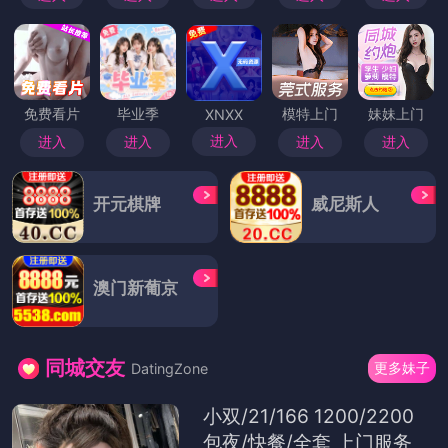
探寻《来龙去脉》背景线，揭开你未曾发现的谜底
一口气看完才后怕：新91视频更新后争议一下大了，深夜更新里那段内容一下把气氛拉满
探索《51八卦》：那次连麦揭示的冷门角度
这场争议被51吃瓜重新扒开后，揭秘背后的真相
只讲干货：蘑菇频道开场怎么抓人，新手也能上手｜我选择了离开
别被表面骗了：蘑菇片场的旅行碎片其实有完整复盘
联系我们