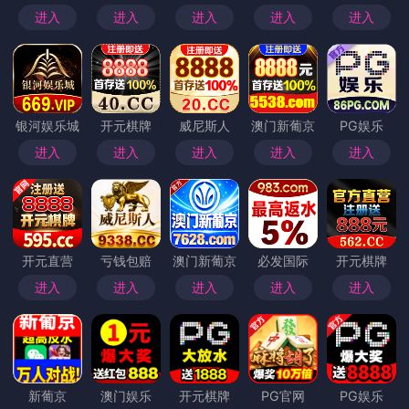
态和协作，使得团队在面对突发情况时，能够迅速做出最佳反应，
从而在关键时刻扭转了局势。
小技巧的运用
那次连麦中还展示了一些小技巧的灵活运用。例如，利用地图上的
某些细节，诱导敌方进入特定的位置，或者在特定时间点进行某些
技能的释放，这些看似微小的细节，在游戏中往往能带来巨大的效
果。这些小技巧的灵活运用，让团队在比赛中占据了主动。
总结
那次连麦的成功，不仅展示了团队成员的高超技艺，更揭示了《51
八卦》中那些隐藏在冷门角度的秘密。这种多层次的策略、冷静的
心态和团队的默契协作，以及小技巧的灵活运用，是取得胜利的关
键。对于那些仍在游戏中苦苦挣扎的玩家来说，这次连麦无疑是一
次宝贵的学习机会。
继续探讨《51八卦》中的那次连麦，这次我们将深入分析其中的冷
门角度，并为玩家提供一些实用的小技巧，帮助大家在游戏中取得